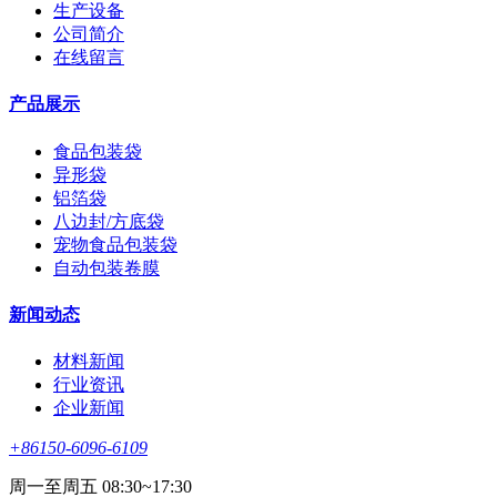
生产设备
公司简介
在线留言
产品展示
食品包装袋
异形袋
铝箔袋
八边封/方底袋
宠物食品包装袋
自动包装卷膜
新闻动态
材料新闻
行业资讯
企业新闻
+86150-6096-6109
周一至周五 08:30~17:30