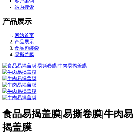
客户案例
站内搜索
产品展示
网站首页
产品展示
食品包装袋
易撕盖膜
食品易揭盖膜|易撕卷膜|牛肉易
揭盖膜