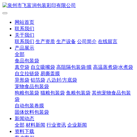
网站首页
联系我们
关于我们
联系我们
生产资质
生产设备
公司简介
在线留言
产品展示
全部
食品包装袋
真空袋
自立吸嘴袋
高阻隔包装袋/膜
高温蒸煮袋|水煮袋
自立拉链袋
易撕盖膜
异形袋
铝箔袋
八边封/方底袋
宠物食品包装袋
狗粮包装袋
猫粮包装袋
鱼粮包装袋
其他宠物食品包装
袋
自动包装卷膜
固体饮料包装袋
新闻动态
全部
材料新闻
行业资讯
企业新闻
资料下载