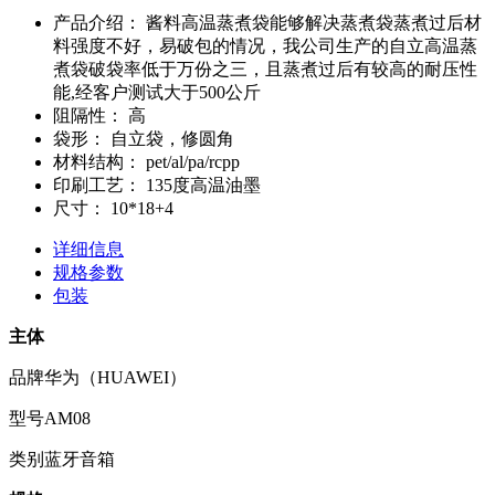
产品介绍：
酱料高温蒸煮袋能够解决蒸煮袋蒸煮过后材
料强度不好，易破包的情况，我公司生产的自立高温蒸
煮袋破袋率低于万份之三，且蒸煮过后有较高的耐压性
能,经客户测试大于500公斤
阻隔性：
高
袋形：
自立袋，修圆角
材料结构：
pet/al/pa/rcpp
印刷工艺：
135度高温油墨
尺寸：
10*18+4
详细信息
规格参数
包装
主体
品牌华为（HUAWEI）
型号AM08
类别蓝牙音箱